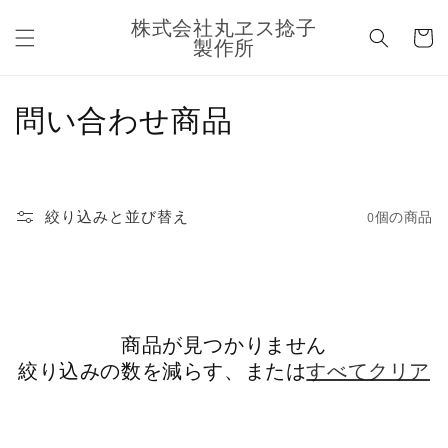
コンテ
カ
ンツに
株式会社丸ヱス捻子
ー
進む
製作所
ト
コ
問い合わせ商品
レ
ク
絞り込みと並び替え
0個の商品
シ
ョ
ン
商品が見つかりません
:
絞り込みの数を減らす、または
すべてクリア